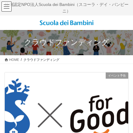
コ
ナ
特例認定NPO法人Scuola dei Bambini（スコーラ・デイ・バンビー
ン
ビ
ニ）
テ
ゲ
ン
ー
ツ
シ
に
ョ
移
ン
クラウドファンディング
動
に
移
動
HOME
クラウドファンディング
イベント予告