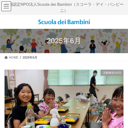
コ
ナ
特例認定NPO法人Scuola dei Bambini（スコーラ・デイ・バンビー
ン
ビ
ニ）
テ
ゲ
ン
ー
ツ
シ
に
ョ
移
ン
2025年6月
動
に
移
動
HOME
2025年6月
活動報告2025